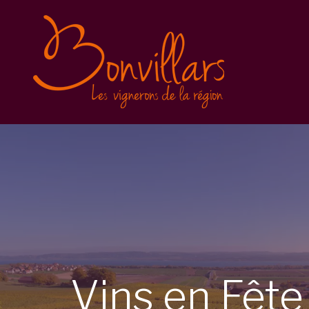
Vins en Fête 2025
Inscription
Balade gourmande
Conditions générales
Vins en Fête 2023
Vins en Fête 2022
Caves Ouvertes
Vins
en
Fêt