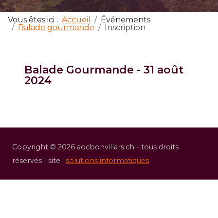
Vous êtes ici :
Accueil
Événements
Balade gourmande
Inscription
Balade Gourmande - 31 août
2024
Copyright © 2026 aocbonvillars.ch - tous droits
réservés | site :
solutions informatiques