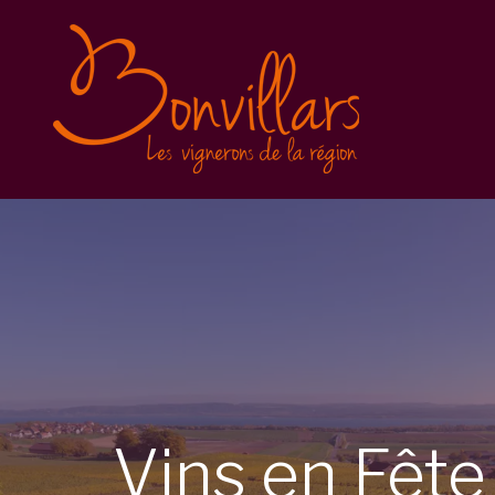
Vins en Fête 2025
Inscription
Balade gourmande
Conditions générales
Vins en Fête 2023
Vins en Fête 2022
Caves Ouvertes
Vins
en
Fêt