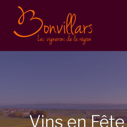
Vins en Fête 2025
Inscription
Balade gourmande
Conditions générales
Vins en Fête 2023
Vins en Fête 2022
Caves Ouvertes
Vins
en
Fêt