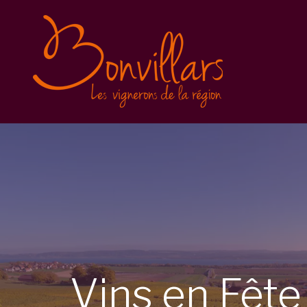
Vins en Fête 2025
Inscription
Balade gourmande
Conditions générales
Vins en Fête 2023
Vins en Fête 2022
Caves Ouvertes
Vins
en
Fêt