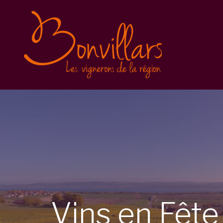
Vins en Fête 2025
Inscription
Balade gourmande
Conditions générales
Vins en Fête 2023
Vins en Fête 2022
Caves Ouvertes
Vins
en
Fêt