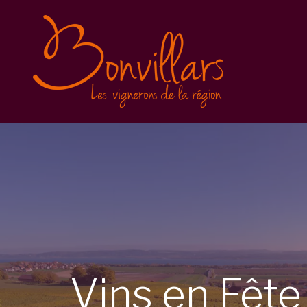
Vins en Fête 2025
Inscription
Balade gourmande
Conditions générales
Vins en Fête 2023
Vins en Fête 2022
Caves Ouvertes
Vins
en
Fêt