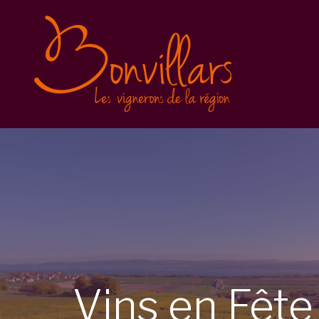
Vins en Fête 2025
Inscription
Balade gourmande
Conditions générales
Vins en Fête 2023
Vins en Fête 2022
Caves Ouvertes
Vins
en
Fêt