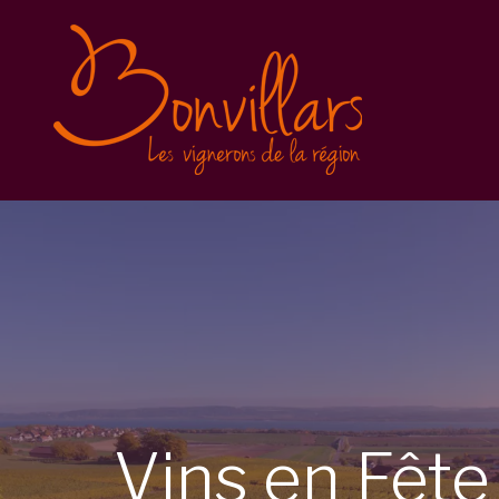
Vins en Fête 2025
Inscription
Balade gourmande
Conditions générales
Vins en Fête 2023
Vins en Fête 2022
Caves Ouvertes
Vins
en
Fêt