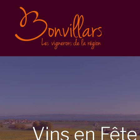
Vins en Fête 2025
Inscription
Balade gourmande
Conditions générales
Vins en Fête 2023
Vins en Fête 2022
Caves Ouvertes
Vins
en
Fêt